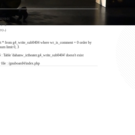
피아이
무대
어나
ct * from g4_write_sub0404 where wr_is_comment = 0 order by
um limit 0, 3
 : Table 'dahanw_ictheater.g4_write_sub0404' doesn't exist
r file : /gnuboard4/index.php