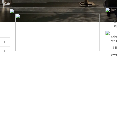
해
한
피
sele
wr_n
1146
erro