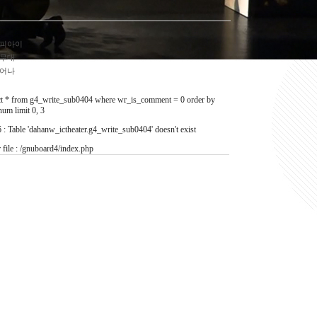
피아이
무대
어나
ct * from g4_write_sub0404 where wr_is_comment = 0 order by
um limit 0, 3
 : Table 'dahanw_ictheater.g4_write_sub0404' doesn't exist
r file : /gnuboard4/index.php