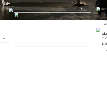
해
한
피
sele
wr_n
1146
erro